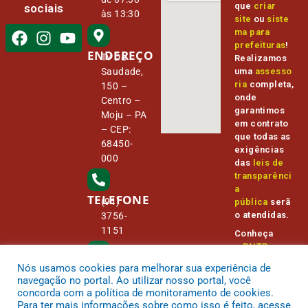
que
criar
sociais
às 13:30
site
ou
siste
ma para
prefeituras
!
ENDEREÇO
Tv Da
Realizamos
Saudade,
uma
assesso
ria
completa,
150 –
onde
Centro –
garantimos
Moju – PA
em contrato
– CEP:
que todas as
68450-
exigências
000
das
leis de
transparênci
a
TELEFONE
(91)
pública
serã
o atendidas.
3756-
1151
Conheça
o
PNTP
e
o
Radar da
Nós usamos cookies para melhorar sua experiência de
E-MAIL
Transparênc
camara@
navegação no portal. Ao utilizar nosso portal, você
ia Pública
cmmoju.p
concorda com a política de monitoramento de cookies.
a.gov.br
Para ter mais informações sobre como isso é feito, acesse