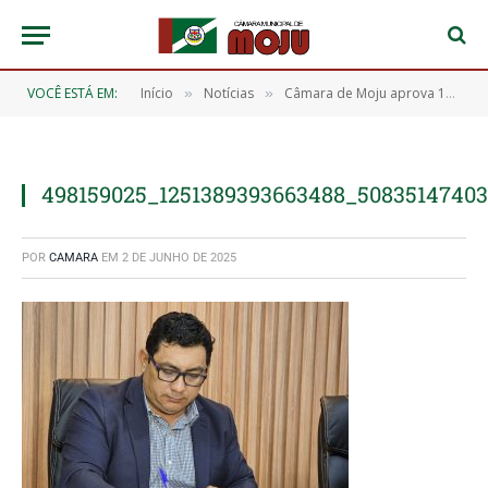
VOCÊ ESTÁ EM:
Início
Notícias
Câmara de Moju aprova 11 importantes requerimentos durante a 12ª Sessão Ordinária
»
»
498159025_1251389393663488_5083514740
POR
CAMARA
EM
2 DE JUNHO DE 2025