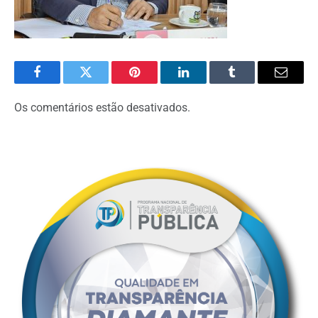
Facebook
Twitter
Pinterest
O
Tumblr
E-
LinkedIn
mail
Os comentários estão desativados.