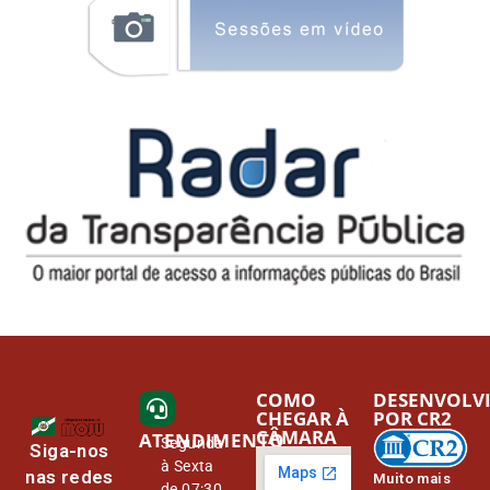
COMO
DESENVOLV
CHEGAR À
POR CR2
CÂMARA
ATENDIMENTO
Segunda
Siga-nos
à Sexta
nas redes
Muito mais
de 07:30