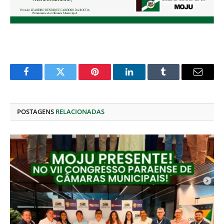
Facebook
Twitter
Pinterest
O
Tumblr
E-
LinkedIn
mail
POSTAGENS
RELACIONADAS