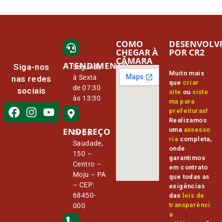
COMO
DESENVOLV
CHEGAR À
POR CR2
CÂMARA
ATENDIMENTO
Siga-nos
Segunda
Muito mais
à Sexta
nas redes
que
criar
de 07:30
sociais
site
ou
siste
às 13:30
ma para
prefeituras
!
Realizamos
ENDEREÇO
uma
assesso
Tv Da
ria
completa,
Saudade,
onde
150 –
garantimos
Centro –
em contrato
Moju – PA
que todas as
– CEP:
exigências
68450-
das
leis de
transparênci
000
a