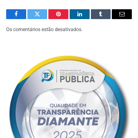
Facebook
Twitter
Pinterest
O
Tumblr
E-
LinkedIn
mail
Os comentários estão desativados.