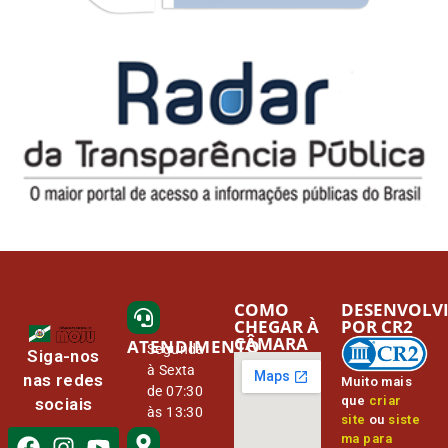
COMO
DESENVOLV
CHEGAR À
POR CR2
CÂMARA
ATENDIMENTO
Segunda
Siga-nos
à Sexta
nas redes
Muito mais
de 07:30
que
criar
sociais
às 13:30
site
ou
siste
ma para