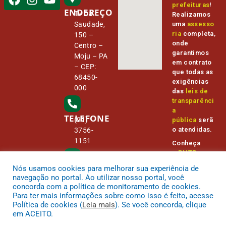
prefeituras
!
ENDEREÇO
Tv Da
Realizamos
Saudade,
uma
assesso
ria
completa,
150 –
onde
Centro –
garantimos
Moju – PA
em contrato
– CEP:
que todas as
68450-
exigências
000
das
leis de
transparênci
a
TELEFONE
(91)
pública
serã
o atendidas.
3756-
1151
Conheça
o
PNTP
e
o
Radar da
Nós usamos cookies para melhorar sua experiência de
E-MAIL
Transparênc
camara@
navegação no portal. Ao utilizar nosso portal, você
ia Pública
cmmoju.p
concorda com a política de monitoramento de cookies.
a.gov.br
Para ter mais informações sobre como isso é feito, acesse
Política de cookies (
Leia mais
). Se você concorda, clique
em ACEITO.