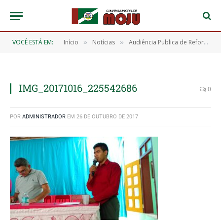
VOCÊ ESTÁ EM:
Início
Notícias
Audiência Publica de Reformulação Orgânica Jupuubinha
»
»
IMG_20171016_225542686
0
POR
ADMINISTRADOR
EM
26 DE OUTUBRO DE 2017