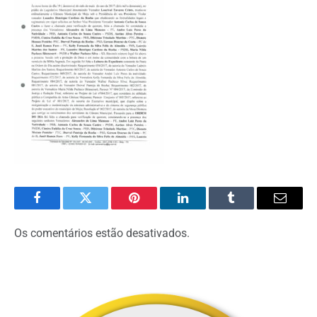
Facebook
Twitter
Pinterest
O
Tumblr
E-
LinkedIn
mail
Os comentários estão desativados.