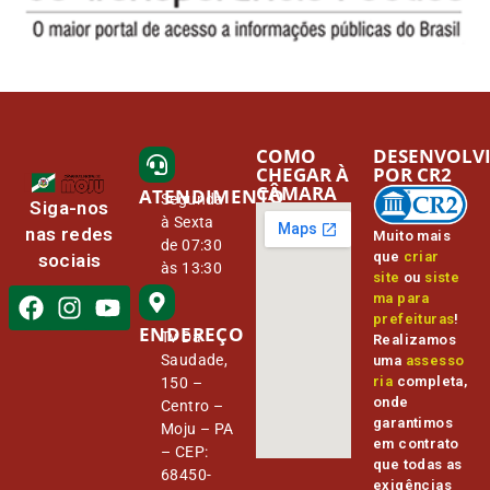
COMO
DESENVOLV
CHEGAR À
POR CR2
CÂMARA
ATENDIMENTO
Segunda
Siga-nos
à Sexta
nas redes
Muito mais
de 07:30
que
criar
sociais
às 13:30
site
ou
siste
ma para
prefeituras
!
ENDEREÇO
Tv Da
Realizamos
Saudade,
uma
assesso
ria
completa,
150 –
onde
Centro –
garantimos
Moju – PA
em contrato
– CEP:
que todas as
68450-
exigências