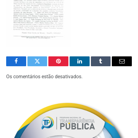
Facebook
Twitter
Pinterest
O
Tumblr
E-
LinkedIn
mail
Os comentários estão desativados.