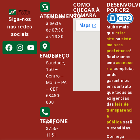
COMO
DESENVOLV
CHEGAR À
POR CR2
CÂMARA
ATENDIMENTO
Segunda
Siga-nos
à Sexta
nas redes
Muito mais
de 07:30
que
criar
sociais
às 13:30
site
ou
siste
ma para
prefeituras
!
ENDEREÇO
Tv Da
Realizamos
Saudade,
uma
assesso
ria
completa,
150 –
onde
Centro –
garantimos
Moju – PA
em contrato
– CEP:
que todas as
68450-
exigências
000
das
leis de
transparênci
a
TELEFONE
(91)
pública
serã
o atendidas.
3756-
1151
Conheça