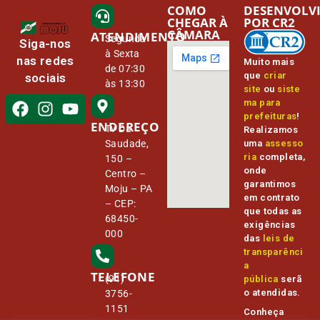
COMO
DESENVOLV
CHEGAR À
POR CR2
CÂMARA
ATENDIMENTO
Segunda
Siga-nos
à Sexta
nas redes
Muito mais
de 07:30
que
criar
sociais
às 13:30
site
ou
siste
ma para
prefeituras
!
ENDEREÇO
Tv Da
Realizamos
Saudade,
uma
assesso
ria
completa,
150 –
onde
Centro –
garantimos
Moju – PA
em contrato
– CEP:
que todas as
68450-
exigências
000
das
leis de
transparênci
a
TELEFONE
(91)
pública
serã
o atendidas.
3756-
1151
Conheça