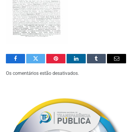
Facebook
Twitter
Pinterest
O
Tumblr
E-
LinkedIn
mail
Os comentários estão desativados.