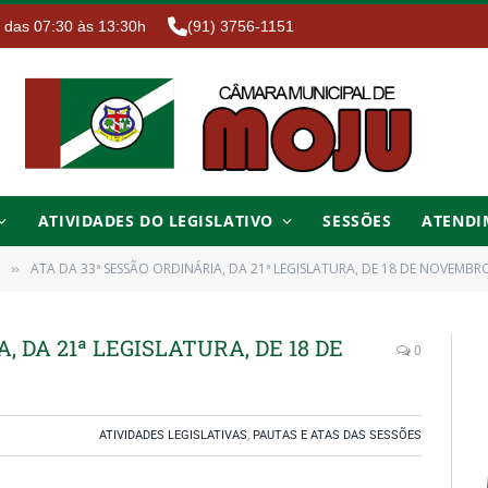
. das 07:30 às 13:30h
(91) 3756-1151
ATIVIDADES DO LEGISLATIVO
SESSÕES
ATENDI
ATA DA 33ª SESSÃO ORDINÁRIA, DA 21ª LEGISLATURA, DE 18 DE NOVEMBR
»
, DA 21ª LEGISLATURA, DE 18 DE
0
ATIVIDADES LEGISLATIVAS
,
PAUTAS E ATAS DAS SESSÕES