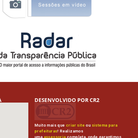
A
DESENVOLVIDO POR CR2
Muito mais que
criar site
ou
sistema para
prefeituras
! Realizamos
uma
assessoria
completa, onde garantimos