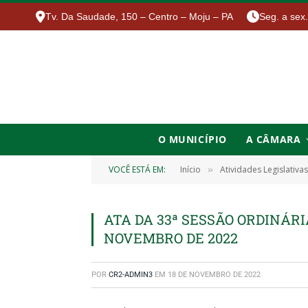
Tv. Da Saudade, 150 – Centro – Moju – PA
Seg. a sex
O MUNICÍPIO
A CÂMARA
VOCÊ ESTÁ EM:
Início
Atividades Legislativas
»
ATA DA 33ª SESSÃO ORDINÁRIA
NOVEMBRO DE 2022
POR
CR2-ADMIN3
EM
18 DE NOVEMBRO DE 2022