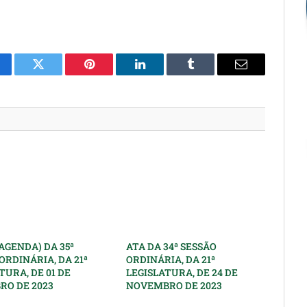
cebook
Twitter
Pinterest
O
Tumblr
E-
LinkedIn
mail
AGENDA) DA 35ª
ATA DA 34ª SESSÃO
ORDINÁRIA, DA 21ª
ORDINÁRIA, DA 21ª
TURA, DE 01 DE
LEGISLATURA, DE 24 DE
RO DE 2023
NOVEMBRO DE 2023