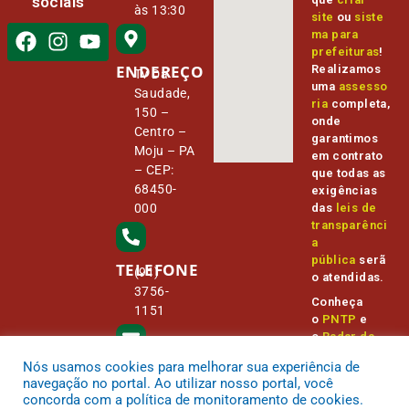
sociais
às 13:30
site
ou
siste
ma para
prefeituras
!
ENDEREÇO
Realizamos
Tv Da
uma
assesso
Saudade,
ria
completa,
150 –
onde
Centro –
garantimos
Moju – PA
em contrato
– CEP:
que todas as
68450-
exigências
000
das
leis de
transparênci
a
pública
serã
TELEFONE
(91)
o atendidas.
3756-
Conheça
1151
o
PNTP
e
o
Radar da
Transparênc
Nós usamos cookies para melhorar sua experiência de
E-MAIL
ia Pública
camara@
navegação no portal. Ao utilizar nosso portal, você
cmmoju.p
concorda com a política de monitoramento de cookies.