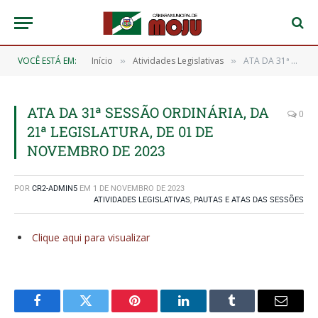
VOCÊ ESTÁ EM:
Início
Atividades Legislativas
ATA DA 31ª SESSÃO ORDINÁRIA, DA 21ª LEGISLATURA, DE 01 DE NOVEMBRO DE 2023
»
»
ATA DA 31ª SESSÃO ORDINÁRIA, DA
0
21ª LEGISLATURA, DE 01 DE
NOVEMBRO DE 2023
POR
CR2-ADMIN5
EM
1 DE NOVEMBRO DE 2023
ATIVIDADES LEGISLATIVAS
,
PAUTAS E ATAS DAS SESSÕES
Clique aqui para visualizar
Facebook
Twitter
Pinterest
O
Tumblr
E-