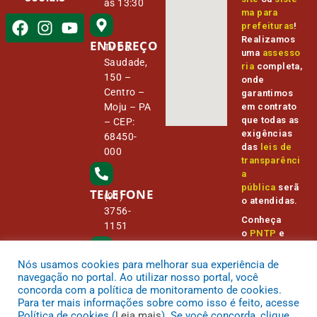
às 13:30
ma para
prefeituras
!
Realizamos
ENDEREÇO
Tv Da
uma
assesso
Saudade,
ria
completa,
150 –
onde
Centro –
garantimos
Moju – PA
em contrato
que todas as
– CEP:
exigências
68450-
das
leis de
000
transparênci
a
pública
serã
TELEFONE
(91)
o atendidas.
3756-
Conheça
1151
o
PNTP
e
o
Radar da
Transparênc
Nós usamos cookies para melhorar sua experiência de
E-MAIL
camara@
ia Pública
navegação no portal. Ao utilizar nosso portal, você
cmmoju.p
concorda com a política de monitoramento de cookies.
a.gov.br
Para ter mais informações sobre como isso é feito, acesse
Política de cookies (
Leia mais
). Se você concorda, clique