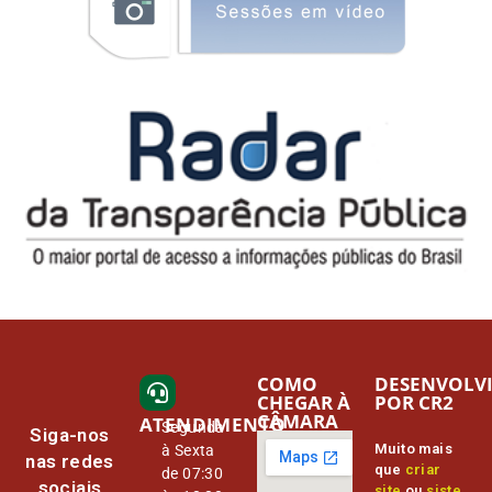
COMO
DESENVOLV
CHEGAR À
POR CR2
CÂMARA
ATENDIMENTO
Segunda
Siga-nos
Muito mais
à Sexta
nas redes
que
criar
de 07:30
sociais
site
ou
siste