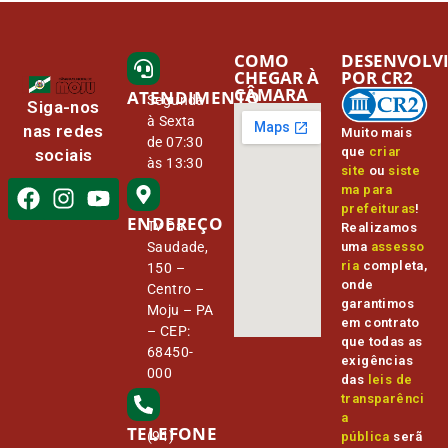
COMO
DESENVOLV
CHEGAR À
POR CR2
CÂMARA
ATENDIMENTO
Segunda
Siga-nos
à Sexta
nas redes
Muito mais
de 07:30
que
criar
sociais
às 13:30
site
ou
siste
ma para
prefeituras
!
ENDEREÇO
Tv Da
Realizamos
Saudade,
uma
assesso
ria
completa,
150 –
onde
Centro –
garantimos
Moju – PA
em contrato
– CEP:
que todas as
68450-
exigências
000
das
leis de
transparênci
a
TELEFONE
(91)
pública
serã