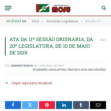
VOCÊ ESTÁ EM:
Início
Atividades Legislativas
ATA DA 11ª SESSÃO ORDINÁRIA, DA 20ª LEGISLATURA, DE 10 DE MAIO DE 2019
»
»
ATA DA 11ª SESSÃO ORDINÁRIA, DA
0
20ª LEGISLATURA, DE 10 DE MAIO
DE 2019
POR
ADMINISTRADOR
EM
10 DE MAIO DE 2019
ATIVIDADES LEGISLATIVAS
,
PAUTAS E ATAS DAS SESSÕES
Clique aqui para visualizar
Facebook
Twitter
Pinterest
O
Tumblr
E-