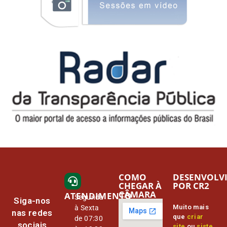
COMO
DESENVOLV
CHEGAR À
POR CR2
CÂMARA
ATENDIMENTO
Segunda
Siga-nos
Muito mais
à Sexta
nas redes
que
criar
de 07:30
sociais
site
ou
siste