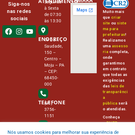
CÂMARA
ATENDIMENTO
Segunda
Siga-nos
à Sexta
nas redes
Muito mais
de 07:30
que
criar
sociais
às 13:30
site
ou
siste
ma para
prefeituras
!
ENDEREÇO
Tv Da
Realizamos
Saudade,
uma
assesso
ria
completa,
150 –
onde
Centro –
garantimos
Moju – PA
em contrato
– CEP:
que todas as
68450-
exigências
000
das
leis de
transparênci
a
TELEFONE
(91)
pública
serã
o atendidas.
3756-
1151
Conheça
o
PNTP
e
o
Radar da
Nós usamos cookies para melhorar sua experiência de
E-MAIL
Transparênc
camara@