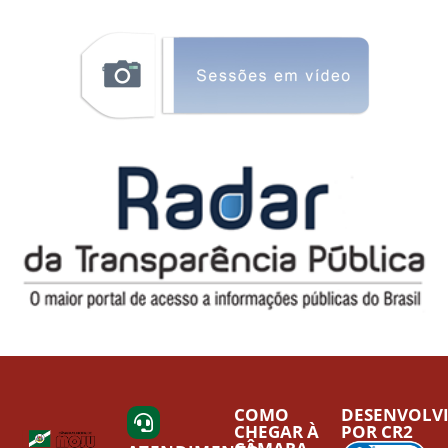
COMO
DESENVOLV
CHEGAR À
POR CR2