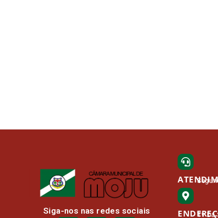
ATENDI
Segund
Siga-nos nas redes sociais
ENDERE
Tv Da 