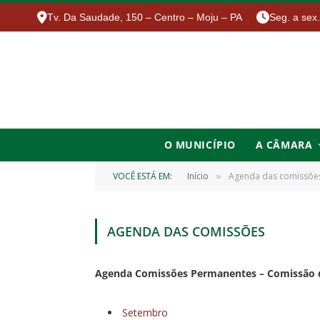
Tv. Da Saudade, 150 – Centro – Moju – PA
Seg. a sex
O MUNICÍPIO
A CÂMARA
VOCÊ ESTÁ EM:
Início
Agenda das comissõe
»
AGENDA DAS COMISSÕES
Agenda Comissões Permanentes – Comissão 
Setembro