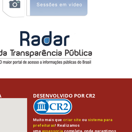
A
DESENVOLVIDO POR CR2
Muito mais que
criar site
ou
sistema para
prefeituras
! Realizamos
uma
assessoria
completa, onde garantimos