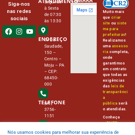
CÂMARA
ATENDIMENTO
Segunda
Siga-nos
à Sexta
nas redes
Muito mais
de 07:30
que
criar
sociais
às 13:30
site
ou
siste
ma para
prefeituras
!
ENDEREÇO
Tv Da
Realizamos
Saudade,
uma
assesso
ria
completa,
150 –
onde
Centro –
garantimos
Moju – PA
em contrato
– CEP:
que todas as
68450-
exigências
000
das
leis de
transparênci
a
TELEFONE
(91)
pública
serã
o atendidas.
3756-
1151
Conheça
o
PNTP
e
o
Radar da
Nós usamos cookies para melhorar sua experiência de
E-MAIL
Transparênc
camara@