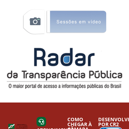
COMO
DESENVOLV
CHEGAR À
POR CR2