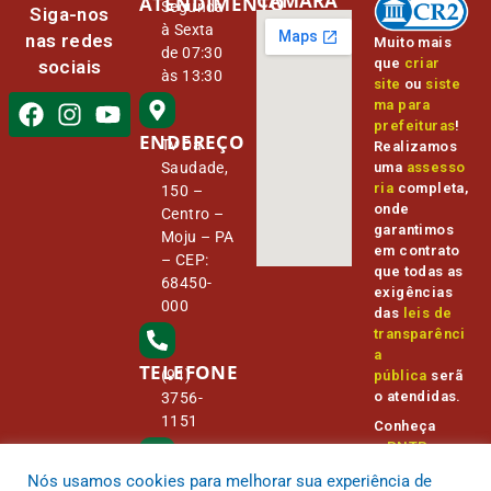
CÂMARA
ATENDIMENTO
Segunda
Siga-nos
à Sexta
nas redes
Muito mais
de 07:30
que
criar
sociais
às 13:30
site
ou
siste
ma para
prefeituras
!
ENDEREÇO
Tv Da
Realizamos
Saudade,
uma
assesso
ria
completa,
150 –
onde
Centro –
garantimos
Moju – PA
em contrato
– CEP:
que todas as
68450-
exigências
000
das
leis de
transparênci
a
TELEFONE
(91)
pública
serã
o atendidas.
3756-
1151
Conheça
o
PNTP
e
o
Radar da
Nós usamos cookies para melhorar sua experiência de
E-MAIL
Transparênc
camara@