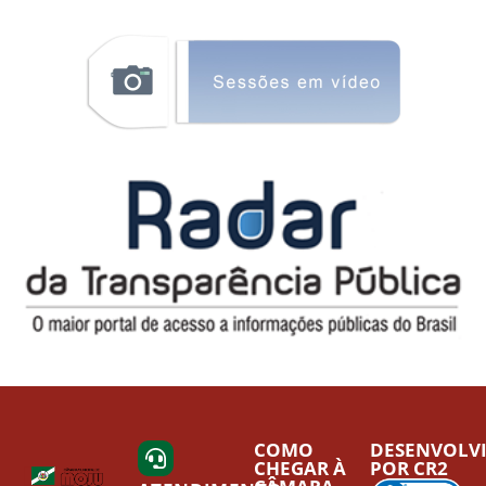
COMO
DESENVOLV
CHEGAR À
POR CR2