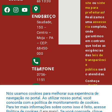
às 13:30
site
ou
siste
ma para
prefeituras
!
ENDEREÇO
Tv Da
Realizamos
Saudade,
uma
assesso
ria
completa,
150 –
onde
Centro –
garantimos
Moju – PA
em contrato
– CEP:
que todas as
68450-
exigências
000
das
leis de
transparênci
a
TELEFONE
(91)
pública
serã
o atendidas.
3756-
1151
Conheça
o
PNTP
e
o
Radar da
Nós usamos cookies para melhorar sua experiência de
E-MAIL
Transparênc
camara@
navegação no portal. Ao utilizar nosso portal, você
ia Pública
cmmoju.p
concorda com a política de monitoramento de cookies.
a.gov.br
Para ter mais informações sobre como isso é feito, acesse
Política de cookies (
Leia mais
). Se você concorda, clique