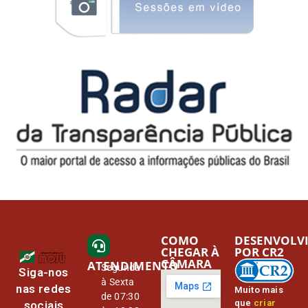
COMO
DESENVOLV
CHEGAR À
POR CR2
CÂMARA
ATENDIMENTO
Segunda
Siga-nos
à Sexta
nas redes
Muito mais
de 07:30
que
criar
sociais