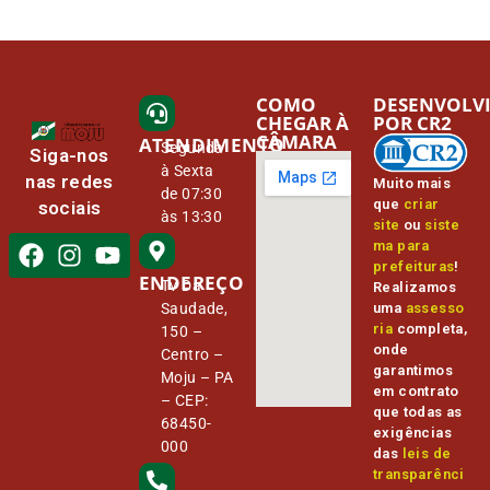
COMO
DESENVOLV
CHEGAR À
POR CR2
CÂMARA
ATENDIMENTO
Segunda
Siga-nos
à Sexta
nas redes
Muito mais
de 07:30
que
criar
sociais
às 13:30
site
ou
siste
ma para
prefeituras
!
ENDEREÇO
Tv Da
Realizamos
Saudade,
uma
assesso
ria
completa,
150 –
onde
Centro –
garantimos
Moju – PA
em contrato
– CEP:
que todas as
68450-
exigências
000
das
leis de
transparênci