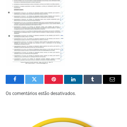
Facebook
Twitter
Pinterest
O
Tumblr
E-
LinkedIn
mail
Os comentários estão desativados.