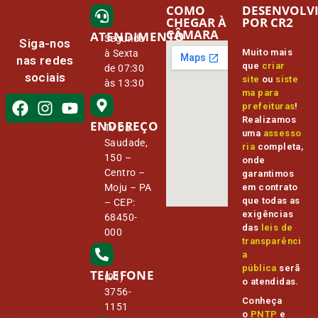
COMO
DESENVOLV
CHEGAR À
POR CR2
CÂMARA
ATENDIMENTO
Segunda
Siga-nos
Muito mais
à Sexta
nas redes
que
criar
de 07:30
sociais
site
ou
siste
às 13:30
ma para
prefeituras
!
Realizamos
ENDEREÇO
Tv Da
uma
assesso
Saudade,
ria
completa,
150 –
onde
Centro –
garantimos
Moju – PA
em contrato
que todas as
– CEP:
exigências
68450-
das
leis de
000
transparênci
a
pública
serã
TELEFONE
(91)
o atendidas.
3756-
Conheça
1151
o
PNTP
e