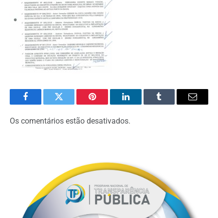
Facebook
Twitter
Pinterest
O
Tumblr
E-
LinkedIn
mail
Os comentários estão desativados.