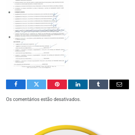
Facebook
Twitter
Pinterest
O
Tumblr
E-
LinkedIn
mail
Os comentários estão desativados.