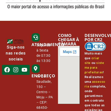
COMO
DESENVOLV
CHEGAR À
POR CR2
CÂMARA
ATENDIMENTO
Segunda
Siga-nos
à Sexta
nas redes
Muito mais
de 07:30
que
criar
sociais
às 13:30
site
ou
siste
ma para
prefeituras
!
ENDEREÇO
Tv Da
Realizamos
Saudade,
uma
assesso
ria
completa,
150 –
onde
Centro –
garantimos
Moju – PA
em contrato
– CEP:
que todas as
68450-
exigências