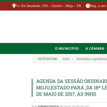
Tv. Da Saudade, 150 – Centro – Moju – PA
Seg. a sex
O MUNICÍPIO
A CÂMARA
VOCÊ ESTÁ EM:
Início
Atividades Legislativas
»
AGENDA DA SESSÃO ORDINAR
MOJU,ESTADO PARÁ ,DA 18ª L
DE MAIO DE 2017, ÁS 09HS
POR
ADMINISTRADOR
EM
24 DE JULHO DE 2017