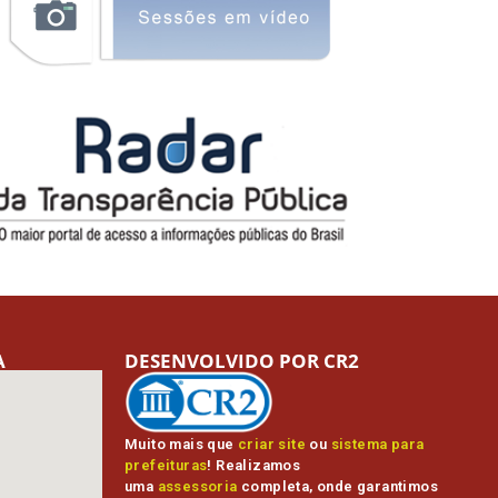
A
DESENVOLVIDO POR CR2
Muito mais que
criar site
ou
sistema para
prefeituras
! Realizamos
uma
assessoria
completa, onde garantimos