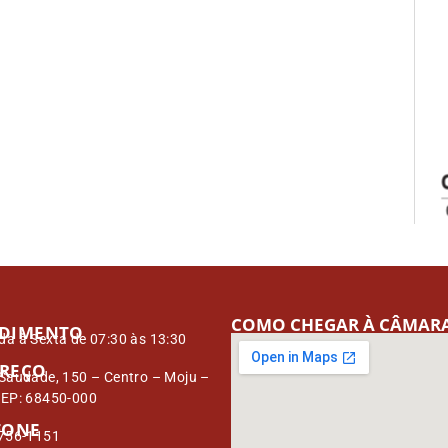
COMO CHEGAR À CÂMAR
DIMENTO
a à Sexta de 07:30 às 13:30
REÇO
Saudade, 150 – Centro – Moju –
CEP: 68450-000
FONE
3756-1151