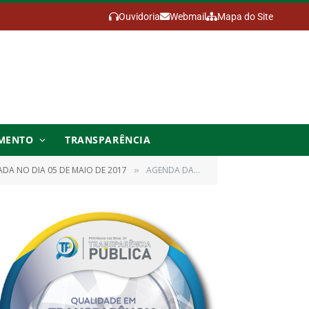
Ouvidoria
Webmail
Mapa do Site
MENTO
TRANSPARÊNCIA
DA NO DIA 05 DE MAIO DE 2017
AGENDA DA SESSÃO ORDINARIA DA CAMARA MUNICIPAL DE MOJU,ESTADO PARÁ ,DA 18ª LEGISLATURA, REALIZADA NO DIA 05 DE MAIO DE 2017, ÁS 09HS
»