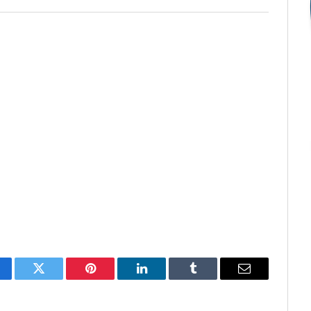
cebook
Twitter
Pinterest
O
Tumblr
E-
LinkedIn
mail