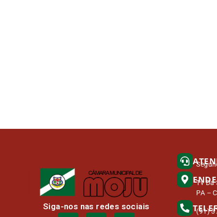
ATEN
Segund
ENDE
Tv Da 
PA – 
Siga-nos nas redes sociais
TELE
(91) 