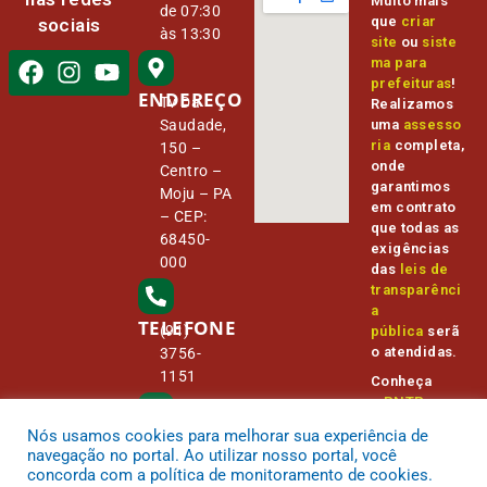
Muito mais
de 07:30
que
criar
sociais
às 13:30
site
ou
siste
ma para
prefeituras
!
ENDEREÇO
Tv Da
Realizamos
Saudade,
uma
assesso
ria
completa,
150 –
onde
Centro –
garantimos
Moju – PA
em contrato
– CEP:
que todas as
68450-
exigências
000
das
leis de
transparênci
a
TELEFONE
(91)
pública
serã
o atendidas.
3756-
1151
Conheça
o
PNTP
e
o
Radar da
Nós usamos cookies para melhorar sua experiência de
E-MAIL
Transparênc
camara@
navegação no portal. Ao utilizar nosso portal, você
ia Pública
cmmoju.p
concorda com a política de monitoramento de cookies.