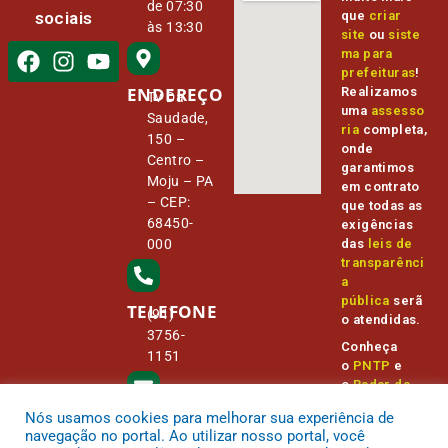
de 07:30
que
criar
sociais
às 13:30
site
ou
siste
ma para
prefeituras
!
ENDEREÇO
Realizamos
Tv Da
uma
assesso
Saudade,
ria
completa,
150 –
onde
Centro –
garantimos
Moju – PA
em contrato
– CEP:
que todas as
68450-
exigências
000
das
leis de
transparênci
a
pública
serã
TELEFONE
(91)
o atendidas.
3756-
Conheça
1151
o
PNTP
e
o
Radar da
Transparênc
Nós usamos cookies para melhorar sua experiência de
E-MAIL
ia Pública
camara@
navegação no portal. Ao utilizar nosso portal, você
cmmoju.p