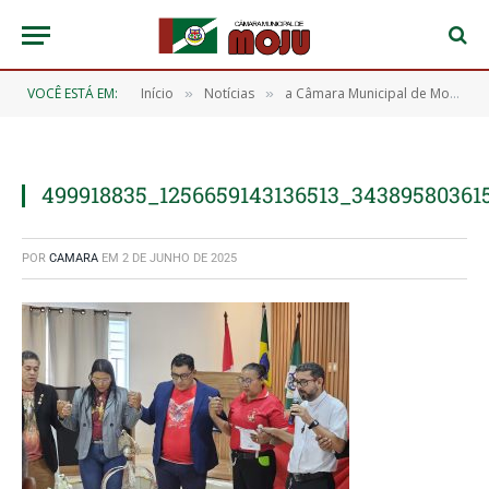
VOCÊ ESTÁ EM:
Início
Notícias
a Câmara Municipal de Moju teve a honra de receber a Coroa do Divino Espírito Santo
»
»
499918835_1256659143136513_34389580361
POR
CAMARA
EM
2 DE JUNHO DE 2025