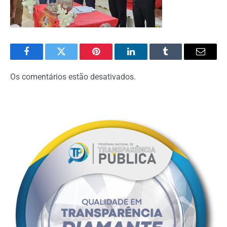
Facebook
Twitter
Pinterest
O
Tumblr
E-
LinkedIn
mail
Os comentários estão desativados.