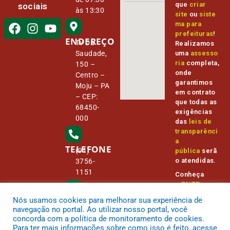
que
criar
sociais
às 13:30
site
ou
siste
ma para
prefeituras
!
ENDEREÇO
Tv Da
Realizamos
Saudade,
uma
assesso
ria
completa,
150 –
onde
Centro –
garantimos
Moju – PA
em contrato
– CEP:
que todas as
68450-
exigências
000
das
leis de
transparênci
a
TELEFONE
(91)
pública
serã
o atendidas.
3756-
1151
Conheça
o
PNTP
e
o
Radar da
Nós usamos cookies para melhorar sua experiência de
E-MAIL
Transparênc
camara@
navegação no portal. Ao utilizar nosso portal, você
ia Pública
cmmoju.p
concorda com a política de monitoramento de cookies.
a.gov.br
Para ter mais informações sobre como isso é feito, acesse