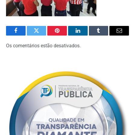
Facebook
Twitter
Pinterest
O
Tumblr
E-
LinkedIn
mail
Os comentários estão desativados.