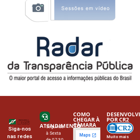
COMO
DESENVOLV
CHEGAR À
POR CR2
CÂMARA
ATENDIMENTO
Segunda
Siga-nos
à Sexta
nas redes
Muito mais
de 07:30