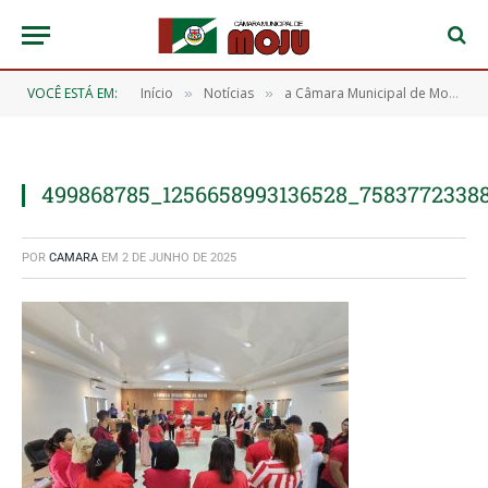
VOCÊ ESTÁ EM:
Início
Notícias
a Câmara Municipal de Moju teve a honra de receber a Coroa do Divino Espírito Santo
»
»
499868785_1256658993136528_7583772338
POR
CAMARA
EM
2 DE JUNHO DE 2025