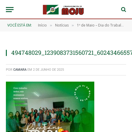
VOCÊ ESTÁ EM:
Início
Notícias
1º de Maio – Dia do Trabalhador
»
»
494748029_1239083731560721_6024346655
POR
CAMARA
EM
2 DE JUNHO DE 2025