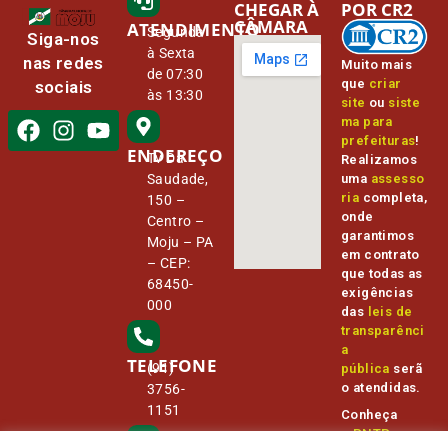
CHEGAR À
POR CR2
CÂMARA
ATENDIMENTO
Segunda
Siga-nos
à Sexta
nas redes
Muito mais
de 07:30
que
criar
sociais
às 13:30
site
ou
siste
ma para
prefeituras
!
ENDEREÇO
Tv Da
Realizamos
Saudade,
uma
assesso
ria
completa,
150 –
onde
Centro –
garantimos
Moju – PA
em contrato
– CEP:
que todas as
68450-
exigências
000
das
leis de
transparênci
a
TELEFONE
(91)
pública
serã
o atendidas.
3756-
1151
Conheça
o
PNTP
e