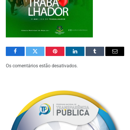
Facebook
Twitter
Pinterest
O
Tumblr
E-
LinkedIn
mail
Os comentários estão desativados.