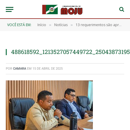
VOCÊ ESTÁ EM:
Início
Notícias
13 requerimentos são aprovados na sessão ordinária desta sexta-feira (04)
»
»
488618592_1213527057449722_2504387319
POR
CAMARA
EM
15 DE ABRIL DE 2025