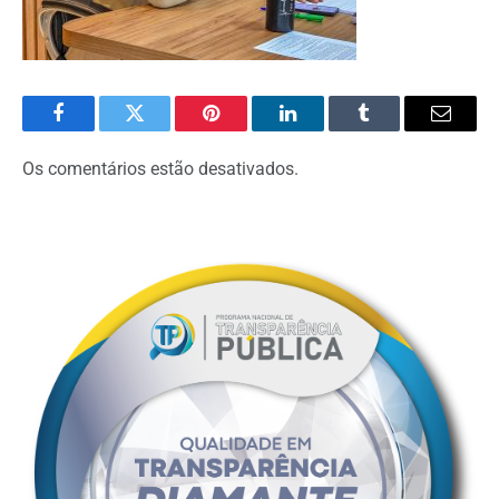
Facebook
Twitter
Pinterest
O
Tumblr
E-
LinkedIn
mail
Os comentários estão desativados.