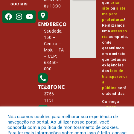
que
criar
sociais
às 13:30
site
ou
siste
ma para
prefeituras
!
ENDEREÇO
Tv Da
Realizamos
Saudade,
uma
assesso
ria
completa,
150 –
onde
Centro –
garantimos
Moju – PA
em contrato
– CEP:
que todas as
68450-
exigências
000
das
leis de
transparênci
a
TELEFONE
(91)
pública
serã
o atendidas.
3756-
1151
Conheça
o
PNTP
e
o
Radar da
Nós usamos cookies para melhorar sua experiência de
E-MAIL
Transparênc
camara@
navegação no portal. Ao utilizar nosso portal, você
ia Pública
cmmoju.p
concorda com a política de monitoramento de cookies.
a.gov.br
Para ter mais informações sobre como isso é feito, acesse