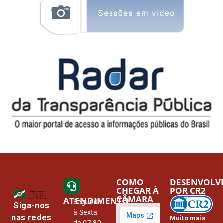
COMO
DESENVOLV
CHEGAR À
POR CR2
CÂMARA
ATENDIMENTO
Segunda
Siga-nos
à Sexta
nas redes
Muito mais
de 07:30