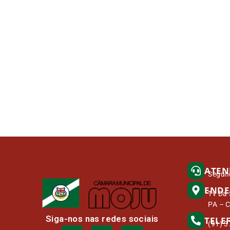
ATEN
Segund
ENDE
Tv Da 
PA – 
Siga-nos nas redes sociais
TELE
(91) 