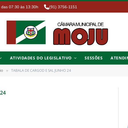
. das 07:30 às 13:30h
(91) 3756-1151
ATIVIDADES DO LEGISLATIVO
SESSÕES
ATENDI
ão
TABALA DE CARGOD E SAL JUNHO 24
»
24