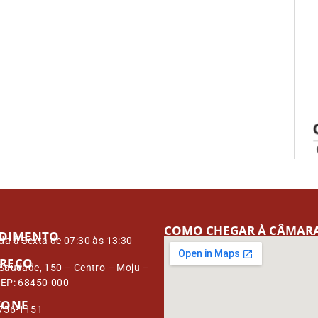
COMO CHEGAR À CÂMAR
DIMENTO
a à Sexta de 07:30 às 13:30
REÇO
Saudade, 150 – Centro – Moju –
CEP: 68450-000
FONE
3756-1151