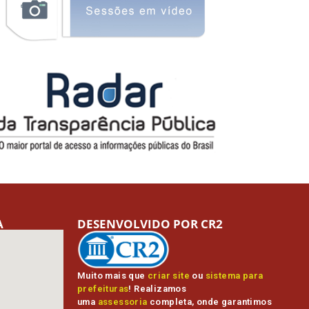
A
DESENVOLVIDO POR CR2
Muito mais que
criar site
ou
sistema para
prefeituras
! Realizamos
uma
assessoria
completa, onde garantimos