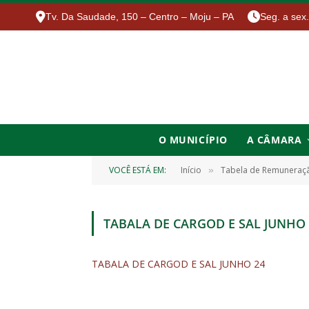
Tv. Da Saudade, 150 – Centro – Moju – PA
Seg. a sex
O MUNICÍPIO
A CÂMARA
VOCÊ ESTÁ EM:
Início
Tabela de Remuneraç
»
TABALA DE CARGOD E SAL JUNHO 
TABALA DE CARGOD E SAL JUNHO 24