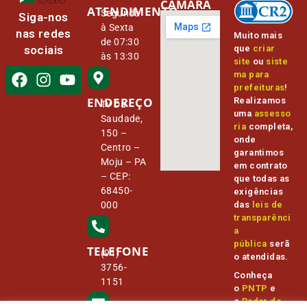
CÂMARA
ATENDIMENTO
Segunda
Siga-nos
à Sexta
nas redes
Muito mais
de 07:30
que
criar
sociais
às 13:30
site
ou
siste
ma para
prefeituras
!
ENDEREÇO
Realizamos
Tv Da
uma
assesso
Saudade,
ria
completa,
150 –
onde
Centro –
garantimos
Moju – PA
em contrato
– CEP:
que todas as
68450-
exigências
000
das
leis de
transparênci
a
pública
serã
TELEFONE
(91)
o atendidas.
3756-
Conheça
1151
o
PNTP
e
o
Radar da