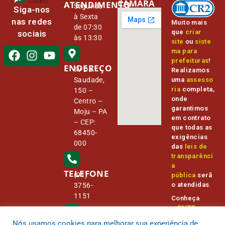
CÂMARA
ATENDIMENTO
Segunda
Siga-nos
à Sexta
nas redes
Muito mais
de 07:30
que
criar
sociais
às 13:30
site
ou
siste
ma para
prefeituras
!
ENDEREÇO
Tv Da
Realizamos
Saudade,
uma
assesso
ria
completa,
150 –
onde
Centro –
garantimos
Moju – PA
em contrato
– CEP:
que todas as
68450-
exigências
000
das
leis de
transparênci
a
TELEFONE
(91)
pública
serã
o atendidas.
3756-
1151
Conheça
o
PNTP
e
o
Radar da
Nós usamos cookies para melhorar sua experiência de