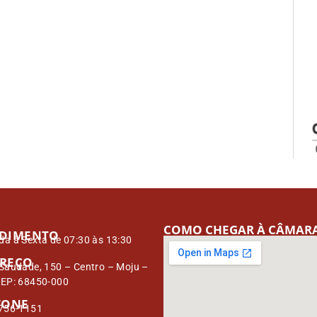
COMO CHEGAR À CÂMAR
DIMENTO
a à Sexta de 07:30 às 13:30
REÇO
Saudade, 150 – Centro – Moju –
CEP: 68450-000
FONE
3756-1151