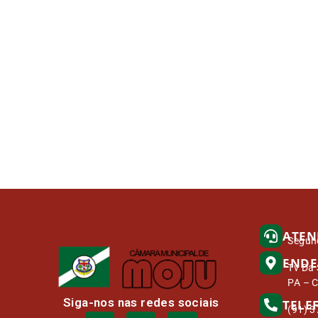
ATEN
Segund
ENDE
Tv Da 
PA – 
Siga-nos nas redes sociais
TELE
(91) 