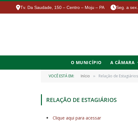
Tv. Da Saudade, 150 – Centro – Moju – PA
Seg. a sex
O MUNICÍPIO
A CÂMARA
VOCÊ ESTÁ EM:
Início
Relação de Estagiários
»
RELAÇÃO DE ESTAGIÁRIOS
Clique aqui para acessar