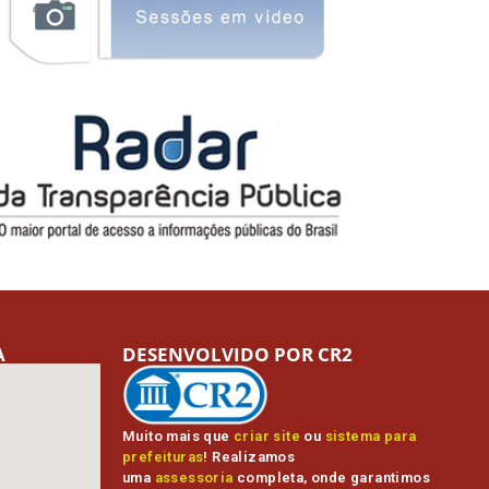
A
DESENVOLVIDO POR CR2
Muito mais que
criar site
ou
sistema para
prefeituras
! Realizamos
uma
assessoria
completa, onde garantimos