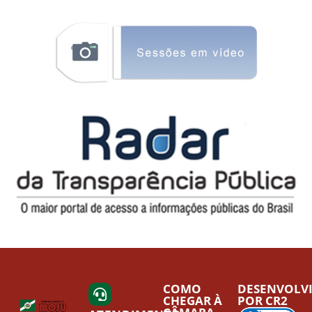
COMO
DESENVOLV
CHEGAR À
POR CR2