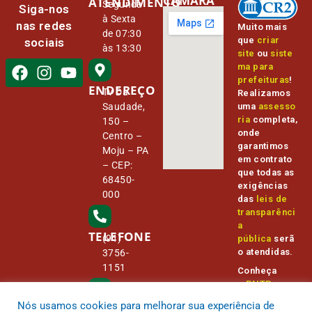
CÂMARA
ATENDIMENTO
Segunda
Siga-nos
à Sexta
nas redes
Muito mais
de 07:30
que
criar
sociais
às 13:30
site
ou
siste
ma para
prefeituras
!
ENDEREÇO
Tv Da
Realizamos
Saudade,
uma
assesso
ria
completa,
150 –
onde
Centro –
garantimos
Moju – PA
em contrato
– CEP:
que todas as
68450-
exigências
000
das
leis de
transparênci
a
TELEFONE
(91)
pública
serã
o atendidas.
3756-
1151
Conheça
o
PNTP
e
o
Radar da
Nós usamos cookies para melhorar sua experiência de
E-MAIL
Transparênc
camara@