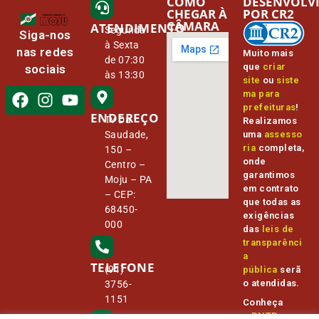
COMO
DESENVOLV
CHEGAR À
POR CR2
CÂMARA
ATENDIMENTO
Segunda
Siga-nos
à Sexta
nas redes
Muito mais
de 07:30
que
criar
sociais
às 13:30
site
ou
siste
ma para
prefeituras
!
ENDEREÇO
Tv Da
Realizamos
Saudade,
uma
assesso
ria
completa,
150 –
onde
Centro –
garantimos
Moju – PA
em contrato
– CEP:
que todas as
68450-
exigências
000
das
leis de
transparênci
a
TELEFONE
(91)
pública
serã
o atendidas.
3756-
1151
Conheça
o
PNTP
e