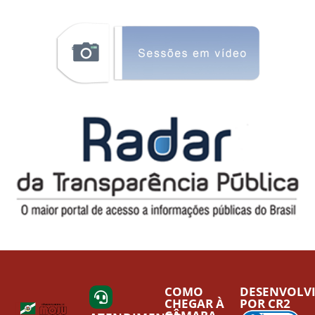
COMO
DESENVOLV
CHEGAR À
POR CR2