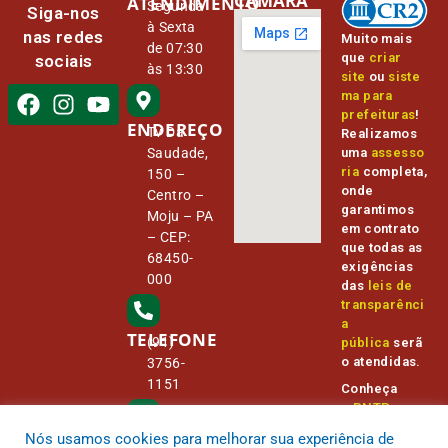
CÂMARA
ATENDIMENTO
Segunda
Siga-nos
à Sexta
nas redes
Muito mais
de 07:30
que
criar
sociais
às 13:30
site
ou
siste
ma para
prefeituras
!
ENDEREÇO
Tv Da
Realizamos
Saudade,
uma
assesso
ria
completa,
150 –
onde
Centro –
garantimos
Moju – PA
em contrato
– CEP:
que todas as
68450-
exigências
000
das
leis de
transparênci
a
TELEFONE
(91)
pública
serã
o atendidas.
3756-
1151
Conheça
o
PNTP
e
o
Radar da
Nós usamos cookies para melhorar sua experiência de
E-MAIL
Transparênc
camara@