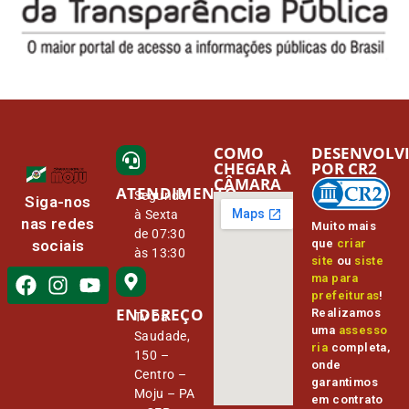
COMO
DESENVOLV
CHEGAR À
POR CR2
CÂMARA
ATENDIMENTO
Segunda
Siga-nos
à Sexta
nas redes
Muito mais
de 07:30
que
criar
sociais
às 13:30
site
ou
siste
ma para
prefeituras
!
ENDEREÇO
Realizamos
Tv Da
uma
assesso
Saudade,
ria
completa,
150 –
onde
Centro –
garantimos
Moju – PA
em contrato