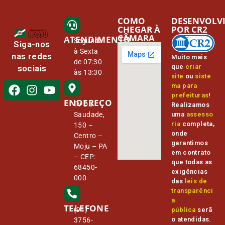
COMO
DESENVOLV
CHEGAR À
POR CR2
CÂMARA
ATENDIMENTO
Segunda
Siga-nos
à Sexta
nas redes
Muito mais
de 07:30
que
criar
sociais
às 13:30
site
ou
siste
ma para
prefeituras
!
ENDEREÇO
Tv Da
Realizamos
Saudade,
uma
assesso
ria
completa,
150 –
onde
Centro –
garantimos
Moju – PA
em contrato
– CEP:
que todas as
68450-
exigências
000
das
leis de
transparênci
a
TELEFONE
(91)
pública
serã
o atendidas.
3756-