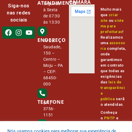
CÂMARA
ATENDIMENTO
Segunda
Siga-nos
Muito mais
à Sexta
nas redes
que
criar
de 07:30
sociais
site
ou
siste
às 13:30
ma para
prefeituras
!
Realizamos
ENDEREÇO
Tv Da
uma
assesso
Saudade,
ria
completa,
150 –
onde
Centro –
garantimos
Moju – PA
em contrato
que todas as
– CEP:
exigências
68450-
das
leis de
000
transparênci
a
pública
serã
TELEFONE
(91)
o atendidas.
3756-
Conheça
1151
o
PNTP
e
o
Radar da
Transparênc
Nós usamos cookies para melhorar sua experiência de