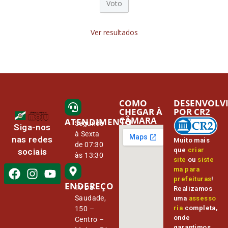
Ver resultados
COMO
DESENVOLV
CHEGAR À
POR CR2
CÂMARA
ATENDIMENTO
Segunda
Siga-nos
à Sexta
nas redes
Muito mais
de 07:30
que
criar
sociais
às 13:30
site
ou
siste
ma para
prefeituras
!
ENDEREÇO
Tv Da
Realizamos
Saudade,
uma
assesso
ria
completa,
150 –
onde
Centro –
garantimos