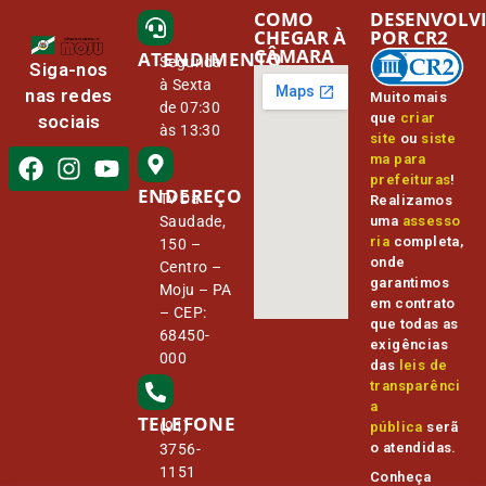
COMO
DESENVOLV
CHEGAR À
POR CR2
CÂMARA
ATENDIMENTO
Segunda
Siga-nos
à Sexta
nas redes
Muito mais
de 07:30
que
criar
sociais
às 13:30
site
ou
siste
ma para
prefeituras
!
ENDEREÇO
Tv Da
Realizamos
Saudade,
uma
assesso
ria
completa,
150 –
onde
Centro –
garantimos
Moju – PA
em contrato
– CEP:
que todas as
68450-
exigências
000
das
leis de
transparênci
a
TELEFONE
(91)
pública
serã
o atendidas.
3756-
1151
Conheça