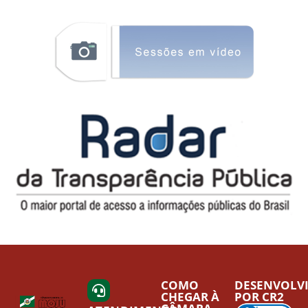
COMO
DESENVOLV
CHEGAR À
POR CR2