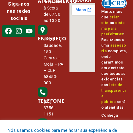
CÂMARA
ATENDIMENTO
Segunda
Siga-nos
à Sexta
nas redes
Muito mais
de 07:30
que
criar
sociais
às 13:30
site
ou
siste
ma para
prefeituras
!
ENDEREÇO
Tv Da
Realizamos
Saudade,
uma
assesso
ria
completa,
150 –
onde
Centro –
garantimos
Moju – PA
em contrato
– CEP:
que todas as
68450-
exigências
000
das
leis de
transparênci
a
TELEFONE
(91)
pública
serã
o atendidas.
3756-
1151
Conheça
o
PNTP
e
o
Radar da
Nós usamos cookies para melhorar sua experiência de
E-MAIL
Transparênc
camara@