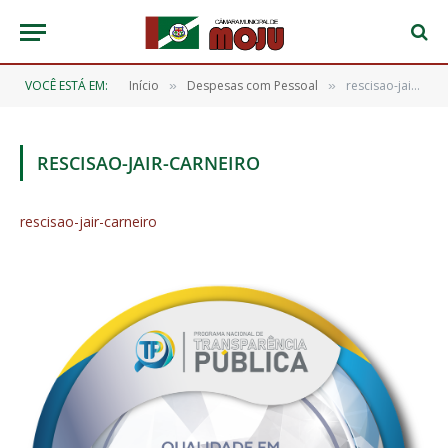
VOCÊ ESTÁ EM:
Início
Despesas com Pessoal
rescisao-jair-carneiro
»
»
RESCISAO-JAIR-CARNEIRO
rescisao-jair-carneiro