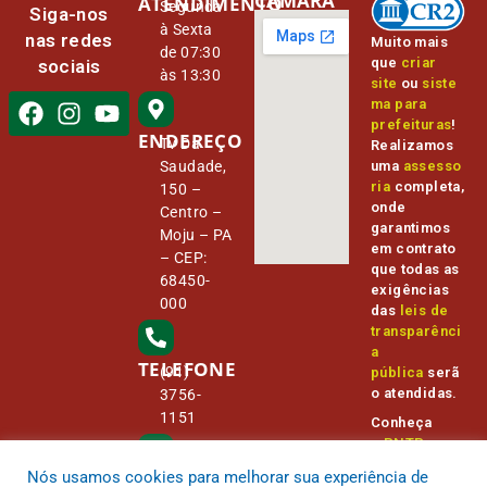
CÂMARA
ATENDIMENTO
Segunda
Siga-nos
à Sexta
nas redes
Muito mais
de 07:30
que
criar
sociais
às 13:30
site
ou
siste
ma para
prefeituras
!
ENDEREÇO
Tv Da
Realizamos
Saudade,
uma
assesso
ria
completa,
150 –
onde
Centro –
garantimos
Moju – PA
em contrato
– CEP:
que todas as
68450-
exigências
000
das
leis de
transparênci
a
TELEFONE
(91)
pública
serã
o atendidas.
3756-
1151
Conheça
o
PNTP
e
o
Radar da
Nós usamos cookies para melhorar sua experiência de
E-MAIL
Transparênc
camara@