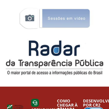
COMO
DESENVOLV
CHEGAR À
POR CR2