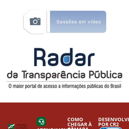
COMO
DESENVOLV
CHEGAR À
POR CR2