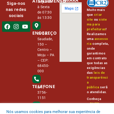
CÂMARA
ATENDIMENTO
Segunda
Siga-nos
à Sexta
nas redes
Muito mais
de 07:30
que
criar
sociais
às 13:30
site
ou
siste
ma para
prefeituras
!
ENDEREÇO
Tv Da
Realizamos
Saudade,
uma
assesso
ria
completa,
150 –
onde
Centro –
garantimos
Moju – PA
em contrato
– CEP:
que todas as
68450-
exigências
000
das
leis de
transparênci
a
TELEFONE
(91)
pública
serã
o atendidas.
3756-
1151
Conheça
o
PNTP
e
o
Radar da
Nós usamos cookies para melhorar sua experiência de
E-MAIL
Transparênc
camara@