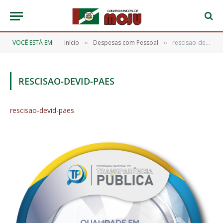
VOCÊ ESTÁ EM:
Início
Despesas com Pessoal
rescisao-devid-paes
»
»
RESCISAO-DEVID-PAES
rescisao-devid-paes