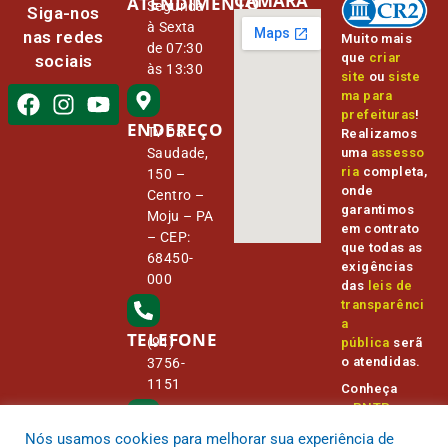
CÂMARA
ATENDIMENTO
Segunda
Siga-nos
à Sexta
nas redes
Muito mais
de 07:30
que
criar
sociais
às 13:30
site
ou
siste
ma para
prefeituras
!
ENDEREÇO
Tv Da
Realizamos
Saudade,
uma
assesso
ria
completa,
150 –
onde
Centro –
garantimos
Moju – PA
em contrato
– CEP:
que todas as
68450-
exigências
000
das
leis de
transparênci
a
TELEFONE
(91)
pública
serã
o atendidas.
3756-
1151
Conheça
o
PNTP
e
o
Radar da
Nós usamos cookies para melhorar sua experiência de
E-MAIL
Transparênc
camara@