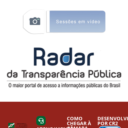
COMO
DESENVOLV
CHEGAR À
POR CR2