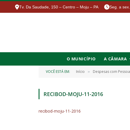
Tv. Da Saudade, 150 – Centro – Moju – PA
Seg. a sex
O MUNICÍPIO
A CÂMARA
VOCÊ ESTÁ EM:
Início
Despesas com Pessoa
»
RECIBOD-MOJU-11-2016
recibod-moju-11-2016