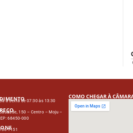
COMO CHEGAR À CÂMAR
DIMENTO
a à Sexta de 07:30 às 13:30
REÇO
Saudade, 150 – Centro – Moju –
CEP: 68450-000
FONE
3756-1151