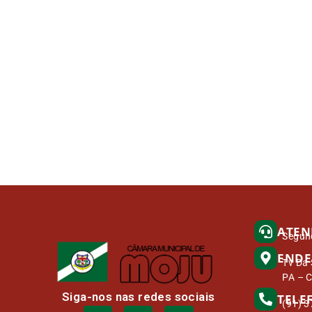
ATEN
Segund
ENDE
Tv Da 
PA – 
Siga-nos nas redes sociais
TELE
(91) 