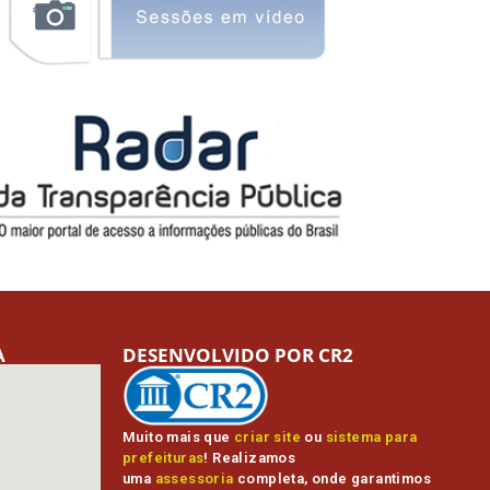
A
DESENVOLVIDO POR CR2
Muito mais que
criar site
ou
sistema para
prefeituras
! Realizamos
uma
assessoria
completa, onde garantimos