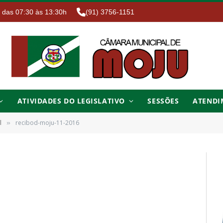
. das 07:30 às 13:30h
(91) 3756-1151
ATIVIDADES DO LEGISLATIVO
SESSÕES
ATENDI
l
recibod-moju-11-2016
»