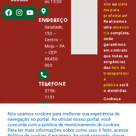
às 13:30
site
ou
siste
ma para
prefeituras
!
ENDEREÇO
Tv Da
Realizamos
Saudade,
uma
assesso
ria
completa,
150 –
onde
Centro –
garantimos
Moju – PA
em contrato
– CEP:
que todas as
68450-
exigências
000
das
leis de
transparênci
a
TELEFONE
(91)
pública
serã
o atendidas.
3756-
1151
Conheça
o
PNTP
e
o
Radar da
Nós usamos cookies para melhorar sua experiência de
E-MAIL
Transparênc
camara@
navegação no portal. Ao utilizar nosso portal, você
ia Pública
cmmoju.p
concorda com a política de monitoramento de cookies.
a.gov.br
Para ter mais informações sobre como isso é feito, acesse
Política de cookies (
Leia mais
). Se você concorda, clique