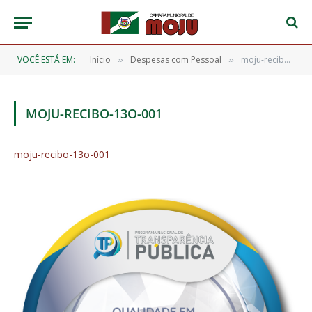
VOCÊ ESTÁ EM:
Início
Despesas com Pessoal
moju-recibo-13o-001
»
»
MOJU-RECIBO-13O-001
moju-recibo-13o-001