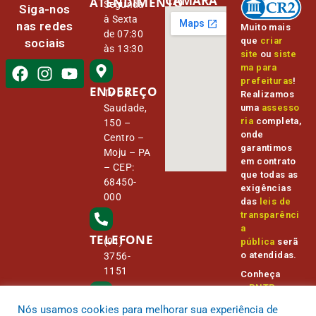
CÂMARA
ATENDIMENTO
Segunda
Siga-nos
à Sexta
nas redes
Muito mais
de 07:30
que
criar
sociais
às 13:30
site
ou
siste
ma para
prefeituras
!
ENDEREÇO
Tv Da
Realizamos
Saudade,
uma
assesso
ria
completa,
150 –
onde
Centro –
garantimos
Moju – PA
em contrato
– CEP:
que todas as
68450-
exigências
000
das
leis de
transparênci
a
TELEFONE
(91)
pública
serã
o atendidas.
3756-
1151
Conheça
o
PNTP
e
o
Radar da
Nós usamos cookies para melhorar sua experiência de
E-MAIL
Transparênc
camara@