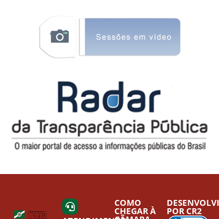
COMO
DESENVOLV
CHEGAR À
POR CR2