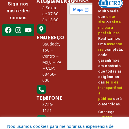
CÂMARA
ATENDIMENTO
Segunda
Siga-nos
à Sexta
nas redes
Muito mais
de 07:30
que
criar
sociais
às 13:30
site
ou
siste
ma para
prefeituras
!
ENDEREÇO
Tv Da
Realizamos
Saudade,
uma
assesso
ria
completa,
150 –
onde
Centro –
garantimos
Moju – PA
em contrato
– CEP:
que todas as
68450-
exigências
000
das
leis de
transparênci
a
TELEFONE
(91)
pública
serã
o atendidas.
3756-
1151
Conheça
o
PNTP
e
o
Radar da
Nós usamos cookies para melhorar sua experiência de
E-MAIL
Transparênc
camara@