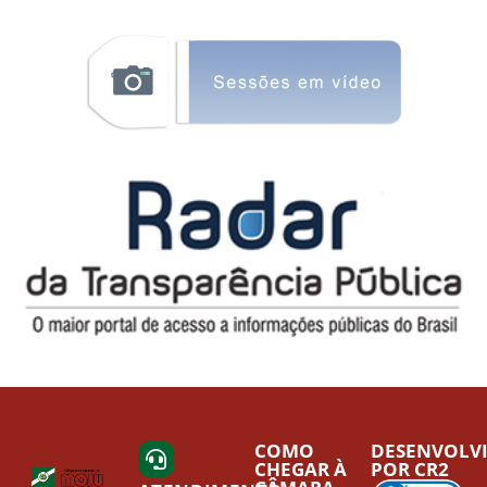
COMO
DESENVOLV
CHEGAR À
POR CR2