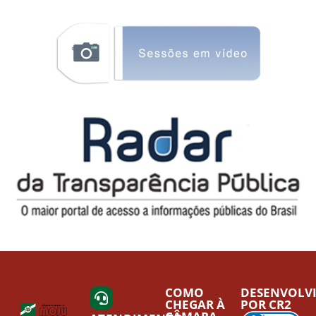
COMO
DESENVOLV
CHEGAR À
POR CR2