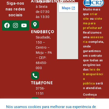
CÂMARA
ATENDIMENTO
Segunda
Siga-nos
à Sexta
nas redes
Muito mais
de 07:30
que
criar
sociais
às 13:30
site
ou
siste
ma para
prefeituras
!
ENDEREÇO
Tv Da
Realizamos
Saudade,
uma
assesso
ria
completa,
150 –
onde
Centro –
garantimos
Moju – PA
em contrato
– CEP:
que todas as
68450-
exigências
000
das
leis de
transparênci
a
TELEFONE
(91)
pública
serã
o atendidas.
3756-
1151
Conheça
o
PNTP
e
o
Radar da
Nós usamos cookies para melhorar sua experiência de
E-MAIL
Transparênc
camara@