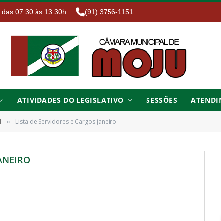
. das 07:30 às 13:30h
(91) 3756-1151
ATIVIDADES DO LEGISLATIVO
SESSÕES
ATENDI
l
Lista de Servidores e Cargos janeiro
»
JANEIRO