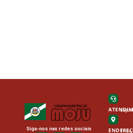
ATENDI
Segund
Siga-nos nas redes sociais
ENDERE
Tv Da 