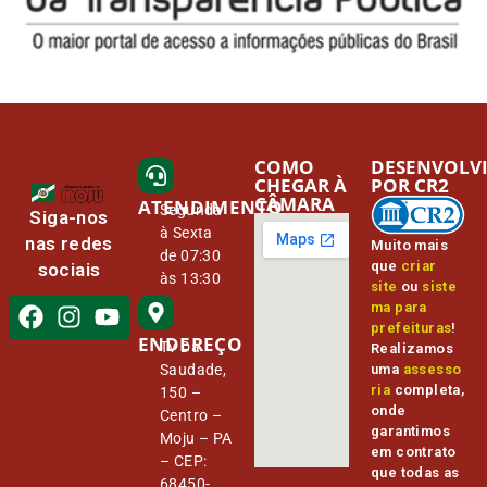
COMO
DESENVOLV
CHEGAR À
POR CR2
CÂMARA
ATENDIMENTO
Segunda
Siga-nos
à Sexta
nas redes
Muito mais
de 07:30
que
criar
sociais
às 13:30
site
ou
siste
ma para
prefeituras
!
ENDEREÇO
Tv Da
Realizamos
Saudade,
uma
assesso
ria
completa,
150 –
onde
Centro –
garantimos
Moju – PA
em contrato
– CEP:
que todas as
68450-