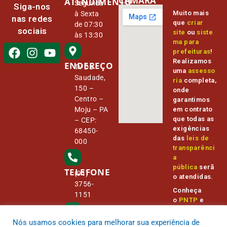
CÂMARA
ATENDIMENTO
Segunda
Siga-nos
Muito mais
à Sexta
nas redes
que
criar
de 07:30
sociais
site
ou
siste
às 13:30
ma para
prefeituras
!
Realizamos
ENDEREÇO
Tv Da
uma
assesso
Saudade,
ria
completa,
150 –
onde
Centro –
garantimos
Moju – PA
em contrato
que todas as
– CEP:
exigências
68450-
das
leis de
000
transparênci
a
pública
serã
TELEFONE
(91)
o atendidas.
3756-
Conheça
1151
o
PNTP
e
o
Radar da
Transparênc
Nós usamos cookies para melhorar sua experiência de
E-MAIL
camara@