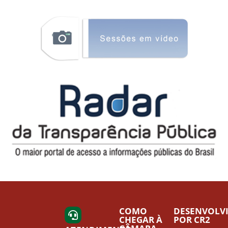
COMO
DESENVOLV
CHEGAR À
POR CR2