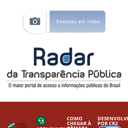
COMO
DESENVOLV
CHEGAR À
POR CR2