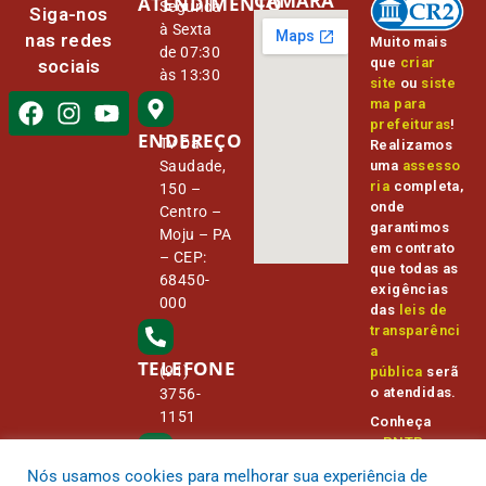
CÂMARA
ATENDIMENTO
Segunda
Siga-nos
à Sexta
nas redes
Muito mais
de 07:30
que
criar
sociais
às 13:30
site
ou
siste
ma para
prefeituras
!
ENDEREÇO
Tv Da
Realizamos
Saudade,
uma
assesso
ria
completa,
150 –
onde
Centro –
garantimos
Moju – PA
em contrato
– CEP:
que todas as
68450-
exigências
000
das
leis de
transparênci
a
TELEFONE
(91)
pública
serã
o atendidas.
3756-
1151
Conheça
o
PNTP
e
o
Radar da
Nós usamos cookies para melhorar sua experiência de
E-MAIL
Transparênc
camara@